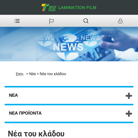
>
Νέα
>
Νέα του κλάδου
Σπίτι
ΝΈΑ
ΝΈΑ ΠΡΟΪΌΝΤΑ
Νέα του κλάδου